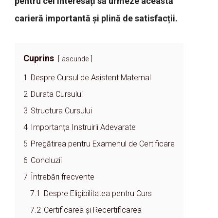
pentru cei interesați să urmeze această
carieră importantă și plină de satisfacții.
Cuprins
ascunde
1
Despre Cursul de Asistent Maternal
2
Durata Cursului
3
Structura Cursului
4
Importanța Instruirii Adevarate
5
Pregătirea pentru Examenul de Certificare
6
Concluzii
7
Întrebări frecvente
7.1
Despre Eligibilitatea pentru Curs
7.2
Certificarea și Recertificarea