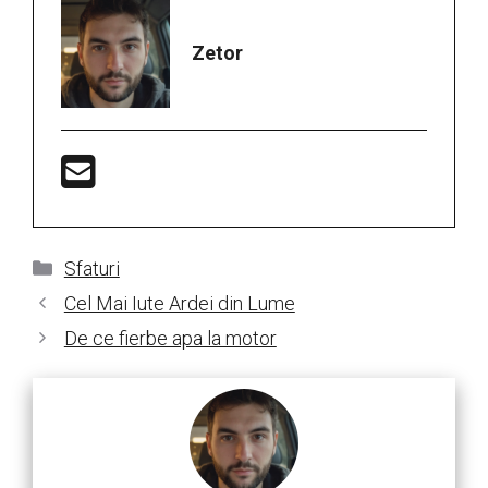
Zetor
Categorii
Sfaturi
Cel Mai Iute Ardei din Lume
De ce fierbe apa la motor