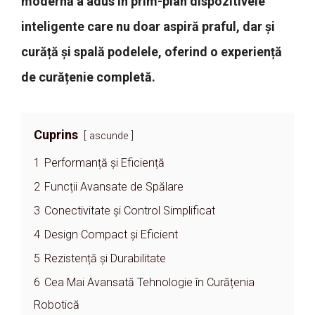
modernă a adus în prim-plan dispozitivele
inteligente care nu doar aspiră praful, dar și
curăță și spală podelele, oferind o experiență
de curățenie completă.
Cuprins
ascunde
1
Performanță și Eficiență
2
Funcții Avansate de Spălare
3
Conectivitate și Control Simplificat
4
Design Compact și Eficient
5
Rezistență și Durabilitate
6
Cea Mai Avansată Tehnologie în Curățenia
Robotică