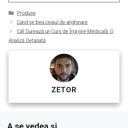
Categorii
Produse
Cand se bea ceaiul de anghinare
Cât Durează un Curs de Îngrijire Medicală: O
Analiză Detaliată
ZETOR
A se vedea și