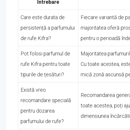
Întrebare
Care este durata de
Fiecare variantă de pa
persistență a parfumului
majoritatea oferă pro
de rufe Kifra?
pentru o perioadă înd
Pot folosi parfumul de
Majoritatea parfumurilo
rufe Kifra pentru toate
Cu toate acestea, est
tipurile de țesături?
mică zonă ascunsă pen
Există vreo
Recomandarea generală
recomandare specială
toate acestea, poți aj
pentru dozarea
dimensiunea încărcătur
parfumului de rufe?