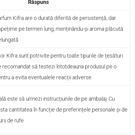
Răspuns
rfum Kifra are o durată diferită de persistență, dar
spețime pe termen lung, menținându-și aroma plăcută
elungată.
r Kifra sunt potrivite pentru toate tipurile de țesături.
e recomandat să testezi întotdeauna produsul pe o
tru a evita eventualele reacții adverse.
 este să urmezi instrucțiunile de pe ambalaj. Cu
usta cantitatea în funcție de preferințele personale și de
ii de rufe.