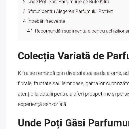
2
Unde Poți Găsi Parfumurile de Rufe Kifra
3
Sfaturi pentru Alegerea Parfumului Potrivit
4
Întrebări frecvente
4.1
Recomandări suplimentare pentru achiziționa
Colecția Variată de Parf
Kifra se remarcă prin diversitatea sa de arome, ada
florale, fructate sau lemnoase, gama lor cuprinzăt
atenție la detalii pentru a oferi prospețime și pers
experiență senzorială.
Unde Poți Găsi Parfumur